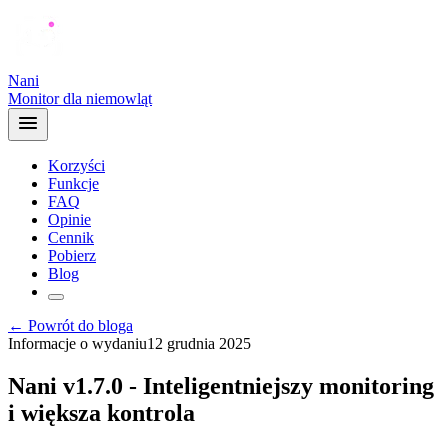
Nani
Monitor dla niemowląt
Korzyści
Funkcje
FAQ
Opinie
Cennik
Pobierz
Blog
← Powrót do bloga
Informacje o wydaniu
12 grudnia 2025
Nani v1.7.0 - Inteligentniejszy monitoring
i większa kontrola